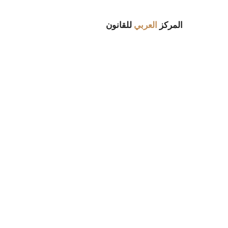
المركز
العربي
للقانون
مهمتنا
المركز العربي للقانون هي شركة محاماة
متكاملة و مكرسة لتزويد عملائها المحليين
والدوليين بأعلى مستوى من الخدمات
القانونية التي تغطي العديد من جوانب مهنة
المحاماة ، إلى جانب تزويدهم بحلول مبتكرة
وسريعة وعملية مع الحفاظ على مصالح
العملاء.