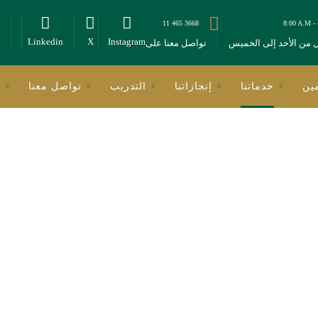
11 465 3668
8:00 A.M -
Linkedin
X
Instagram
ل من الأحد إلى الخميس
تواصل معنا على
ين
خدماتنا
إنجازاتنا
التدريب
تواصل معنا
لدينا فريق متعدد التخصص
المحامين والمهنيين والمت
مختلف مجالات وقطاعات الم