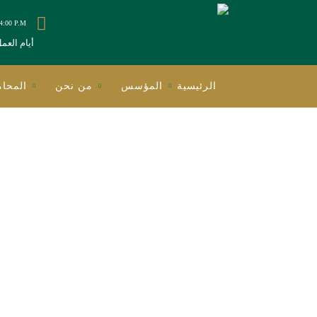
 4:00 P.M
أيام العم
الرئيسية
المؤسس
من نحن
المحام