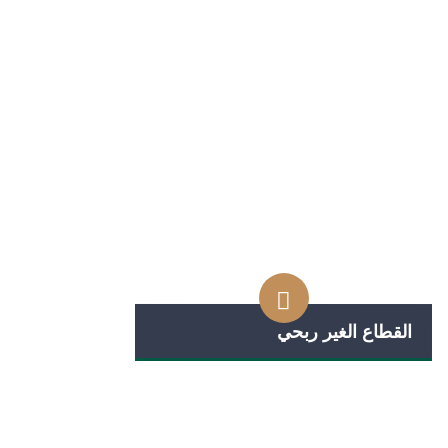
القطاع الغير ربحي
تعد شركة المركز العربي للقانون من أوائل
على
الشركات ذات الخبرة القانونية المتخصصة في
الالتزام
المملكة حيث تأسست عام 1414 هـ الموافق
لشفافية
1994م بموجب ترخيص مزاولة مهنة