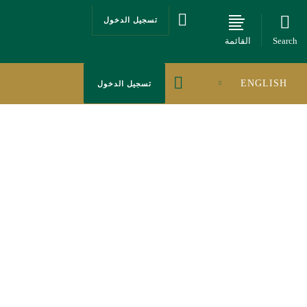

تسجيل الدخول
Search
القائمة

ENGLISH
تسجيل الدخول
ات يضم أفضل
خصصين المنظمين عبر
مارسة القضائية.