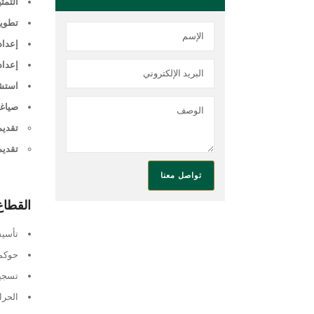
التمث
تطوير
إعداد
إعداد
استشا
صياغة
تقديم
تقديم
القطاع
تأسيس
حوكم
تسجيل
الحرا