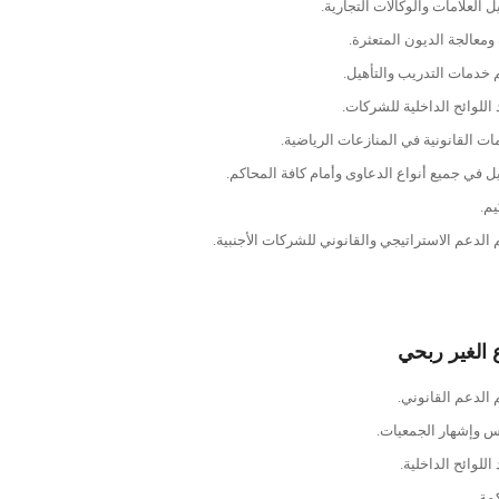
 العلامات والوكالات التجارية.
 ومعالجة الديون المتعثرة.
 خدمات التدريب والتأهيل.
 اللوائح الداخلية للشركات.
ات القانونية في المنازعات الرياضية.
يل في جميع أنواع الدعاوى وأمام كافة المحاكم.
يم.
 الدعم الاستراتيجي والقانوني للشركات الأجنبية.
 الغير ربحي
 الدعم القانوني.
عن الشركة
 وإشهار الجمعيات.
حققت الشركة سمعة مهنية رفيعة 
اللوائح الداخلية.
المستويين المحلي والإقليمي، نتيجة 
المتواصل بأعلى معايير الحوكمة وا
مة.